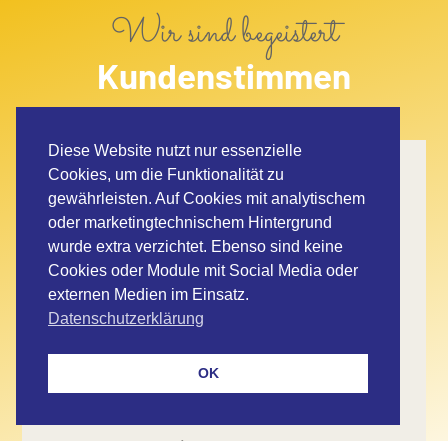
Wir sind begeistert
Kundenstimmen
Diese Website nutzt nur essenzielle
Cookies, um die Funktionalität zu
gewährleisten. Auf Cookies mit analytischem
oder marketingtechnischem Hintergrund
wurde extra verzichtet. Ebenso sind keine
Cookies oder Module mit Social Media oder
Seit vielen Jahren sind wir Kunden bei
externen Medien im Einsatz.
Datenschutzerklärung
der Metzgerei Hess.
Wir sind begeistert von der Qualität.
OK
Die ganze Familie liebt
Michael Mayer