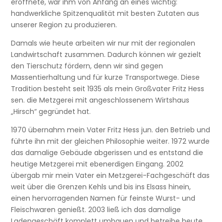
eröffnete, war ihm von Anfang an eines wichtig:
handwerkliche Spitzenqualität mit besten Zutaten aus
unserer Region zu produzieren.
Damals wie heute arbeiten wir nur mit der regionalen
Landwirtschaft zusammen. Dadurch können wir gezielt
den Tierschutz fördern, denn wir sind gegen
Massentierhaltung und für kurze Transportwege. Diese
Tradition besteht seit 1935 als mein Großvater Fritz Hess
sen. die Metzgerei mit angeschlossenem Wirtshaus
„Hirsch“ gegründet hat.
1970 übernahm mein Vater Fritz Hess jun. den Betrieb und
führte ihn mit der gleichen Philosophie weiter. 1972 wurde
das damalige Gebäude abgerissen und es entstand die
heutige Metzgerei mit ebenerdigen Eingang. 2002
übergab mir mein Vater ein Metzgerei-Fachgeschäft das
weit über die Grenzen Kehls und bis ins Elsass hinein,
einen hervorragenden Namen für feinste Wurst- und
Fleischwaren genießt. 2003 ließ ich das damalige
Ladengeschäft komplett umbauen und betreibe heute